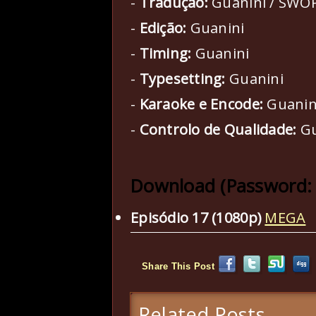
-
Tradução:
Guanini / SWO
-
Edição:
Guanini
-
Timing:
Guanini
-
Typesetting:
Guanini
-
Karaoke e Encode:
Guanin
-
Controlo de Qualidade:
Gu
Download (Password:
Episódio 17 (1080p)
MEGA
Share This Post
Related Posts