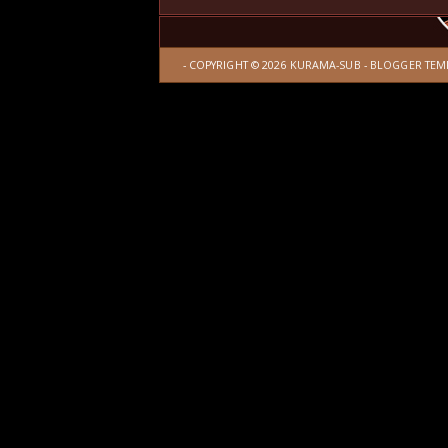
- COPYRIGHT ©
2026
KURAMA-SUB
-
BLOGGER TEM