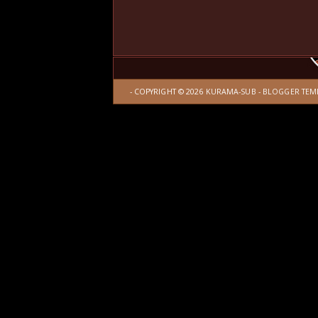
- COPYRIGHT ©
2026
KURAMA-SUB
-
BLOGGER TEM