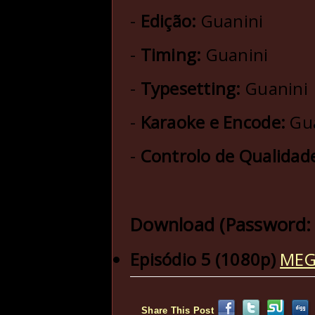
-
Edição:
Guanini
-
Timing:
Guanini
-
Typesetting:
Guanini
-
Karaoke e Encode:
Gu
-
Controlo de Qualidad
Download (Password:
Episódio 5 (1080p)
ME
Share This Post