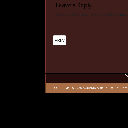
Leave a Reply
Subscribe to Posts
|
Subscribe to Comme
PREV
- COPYRIGHT ©
2026
KURAMA-SUB
-
BLOGGER TEM