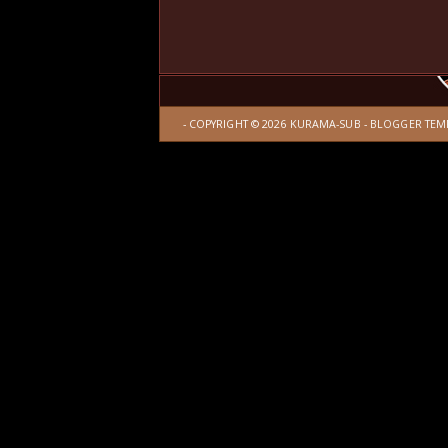
- COPYRIGHT ©
2026
KURAMA-SUB
-
BLOGGER TEM