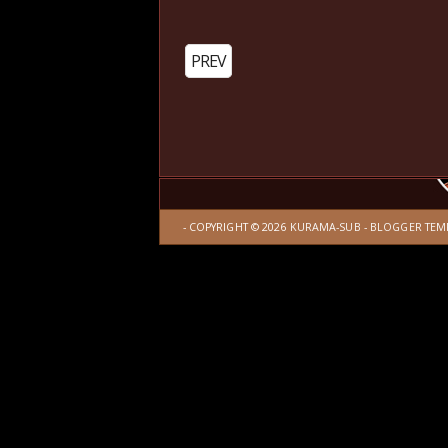
PREV
- COPYRIGHT ©
2026
KURAMA-SUB
-
BLOGGER TEM