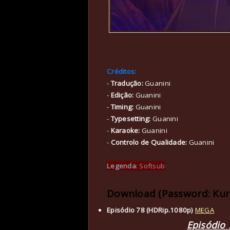
Créditos:
-
Tradução:
Guanini
-
Edição:
Guanini
-
Timing:
Guanini
-
Typesetting:
Guanini
-
Karaoke:
Guanini
-
Controlo de Qualidade:
Guanini
Legenda
: Softsub
Download (Password: Ku
Episódio 78 (HDRip.1080p)
MEGA
Episódio 