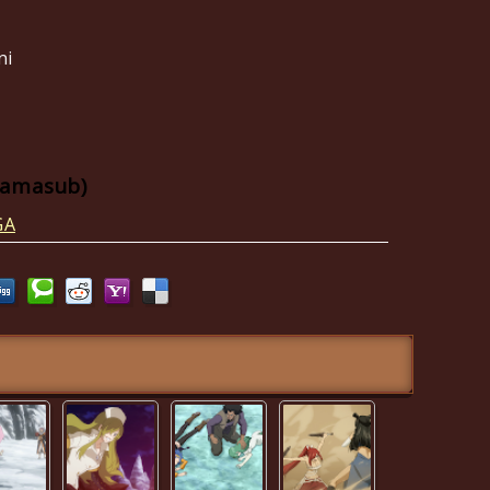
ni
ramasub)
GA