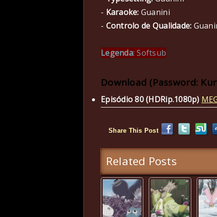
-
Karaoke:
Guanini
-
Controlo de Qualidade:
Guani
Legenda
: Softsub
Download (Password: Ku
Episódio 80 (HDRip.1080p)
ME
Share This Post
Related Posts