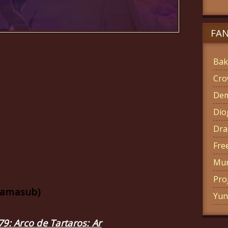
FA
Bak
Cro
Dem
Di
Dra
Fre
Mun
Pro
ramasub)
Yun
79:
Arco de Tartaros: Ar