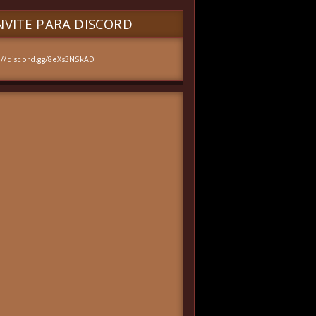
VITE PARA DISCORD
://discord.gg/8eXs3NSkAD