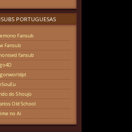
NSUBS PORTUGUESAS
emono Fansub
w Fansub
onised fansub
ogo4D
gonworldpt
eSouEu
do do Shoujo
jetos Old School
ime no Ai