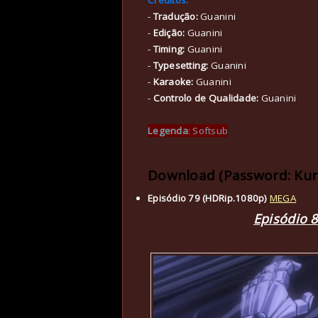
-
Tradução:
Guanini
-
Edição:
Guanini
-
Timing:
Guanini
-
Typesetting:
Guanini
-
Karaoke:
Guanini
-
Controlo de Qualidade:
Guanini
Legenda
: Softsub
Download (Password: Ku
Episódio 79 (HDRip.1080p)
MEGA
Episódio 