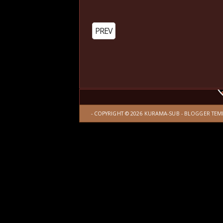
PREV
- COPYRIGHT ©
2026
KURAMA-SUB
-
BLOGGER TEM