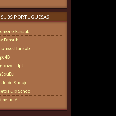
NSUBS PORTUGUESAS
emono Fansub
w Fansub
onised fansub
ogo4D
gonworldpt
eSouEu
do do Shoujo
jetos Old School
ime no Ai