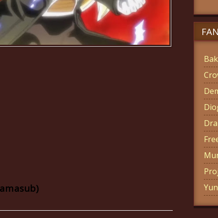
FA
Bak
Cro
Dem
Di
Dra
Fre
Mun
Pro
Yun
ramasub)