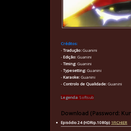
Créditos:
-
Tradução:
Guanini
-
Edição:
Guanini
-
Timing:
Guanini
-
Typesetting:
Guanini
-
Karaoke:
Guanini
-
Controlo de Qualidade:
Guanini
Legenda
: Softsub
Download (Password: Ku
Episódio 24 (HDRip.1080p)
1FICHIER