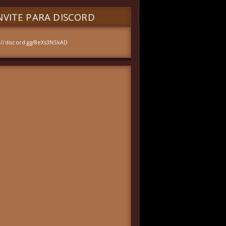
VITE PARA DISCORD
://discord.gg/8eXs3NSkAD