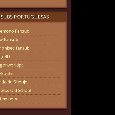
NSUBS PORTUGUESAS
emono Fansub
w Fansub
onised fansub
ogo4D
gonworldpt
eSouEu
do do Shoujo
jetos Old School
ime no Ai