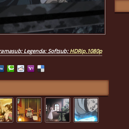
uramasub; Legenda: Softsub;
HDRip.1080p