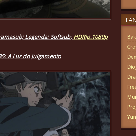
FA
uramasub; Legenda: Softsub;
HDRip.1080p
Bak
Cro
35: A Luz do Julgamento
Dem
Di
Dra
Fre
Mun
Pro
Yun