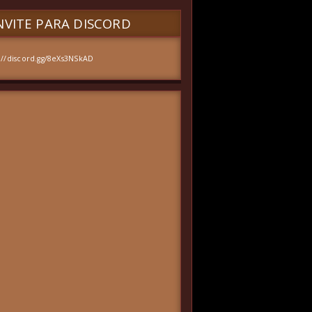
VITE PARA DISCORD
://discord.gg/8eXs3NSkAD