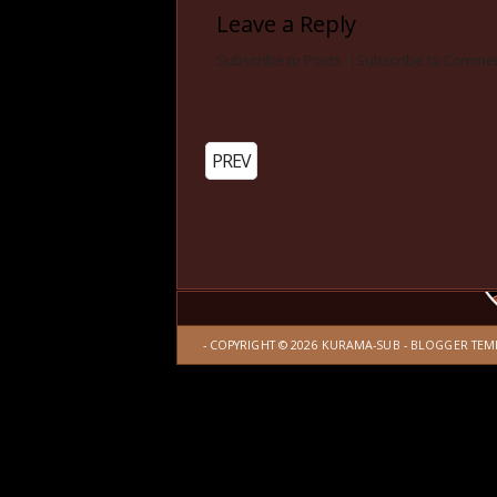
Leave a Reply
Subscribe to Posts
|
Subscribe to Comme
PREV
- COPYRIGHT ©
2026
KURAMA-SUB
-
BLOGGER TEM