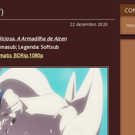
)
CON
22 dezembro 2020
https
iciosa, A Armadilha de Aizen
amasub; Legenda: Softsub
mato: BDRip.1080p