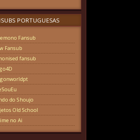
NSUBS PORTUGUESAS
emono Fansub
w Fansub
onised fansub
ogo4D
gonworldpt
eSouEu
do do Shoujo
jetos Old School
ime no Ai