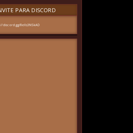
VITE PARA DISCORD
://discord.gg/8eXs3NSkAD