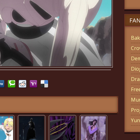
FA
Bak
Cro
Dem
Di
Dra
Fre
Mun
Pro
Yun