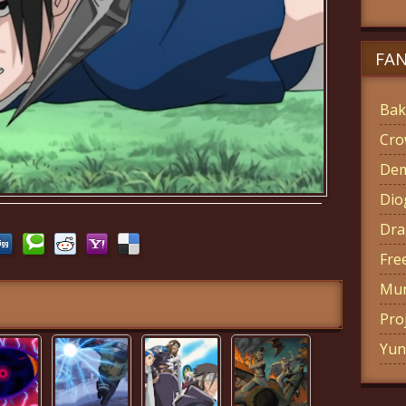
FA
Bak
Cro
Dem
Di
Dra
Fre
Mun
Pro
Yun