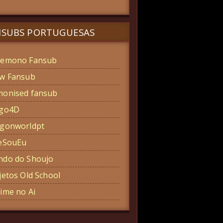
NSUBS PORTUGUESAS
emono Fansub
w Fansub
onised fansub
ogo4D
gonworldpt
eSouEu
do do Shoujo
jetos Old School
ime no Ai