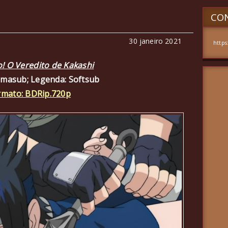
CON
30 janeiro 2021
https
! O Veredito de Kakashi
amasub; Legenda: Softsub
rmato: BDRip.720p