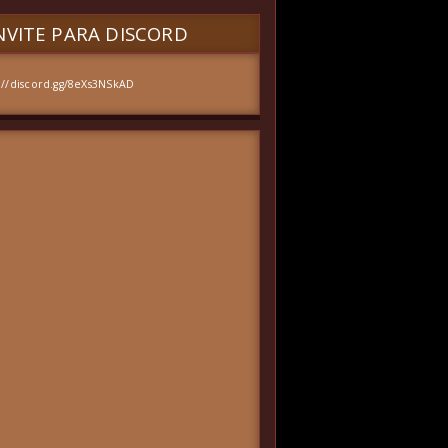
VITE PARA DISCORD
://discord.gg/8eXs3NSkAD