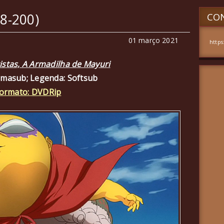
98-200)
CON
01 março 2021
https
istas, A Armadilha de Mayuri
amasub; Legenda: Softsub
ormato: DVDRip