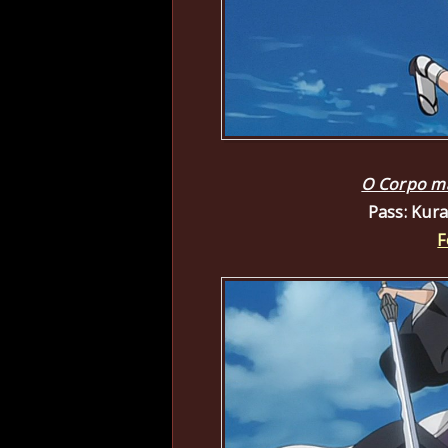
O Corpo ma
Pass: Kur
F