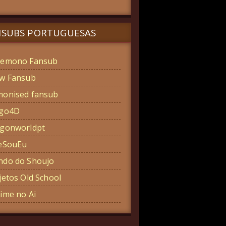
NSUBS PORTUGUESAS
emono Fansub
w Fansub
onised fansub
ogo4D
gonworldpt
eSouEu
do do Shoujo
jetos Old School
ime no Ai