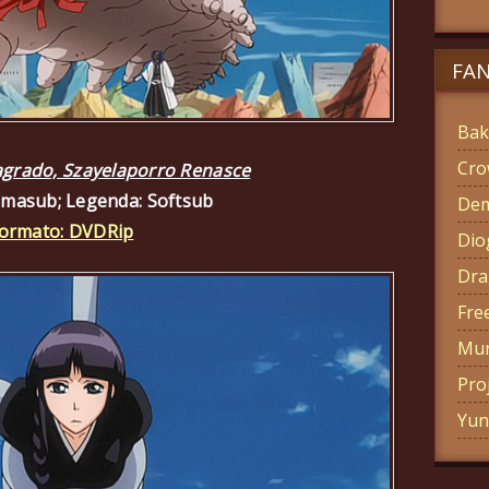
FA
Bak
Cro
grado, Szayelaporro Renasce
amasub; Legenda: Softsub
Dem
ormato: DVDRip
Di
Dra
Fre
Mun
Pro
Yun