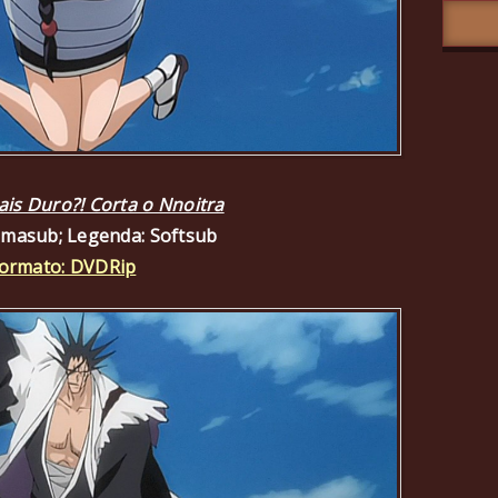
is Duro?! Corta o Nnoitra
amasub; Legenda: Softsub
ormato: DVDRip