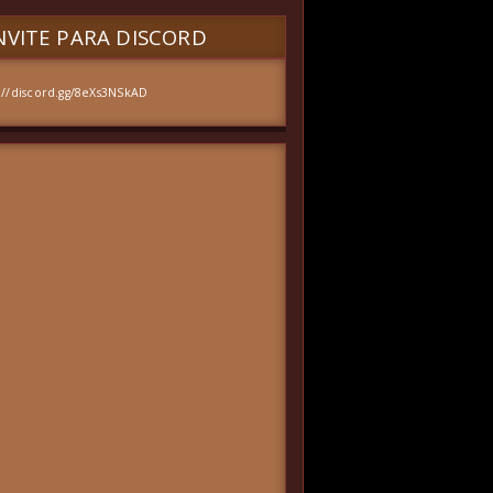
VITE PARA DISCORD
://discord.gg/8eXs3NSkAD