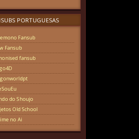
NSUBS PORTUGUESAS
emono Fansub
w Fansub
onised fansub
ogo4D
gonworldpt
eSouEu
do do Shoujo
jetos Old School
ime no Ai