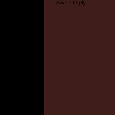
Leave a Reply