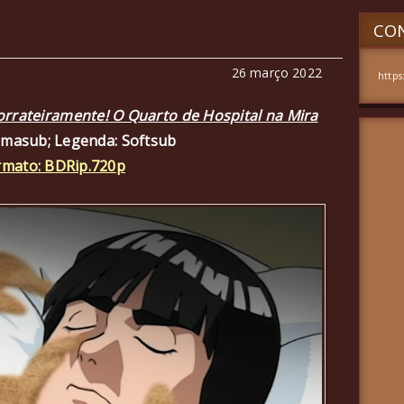
CON
26 março 2022
https
rrateiramente! O Quarto de Hospital na Mira
amasub; Legenda: Softsub
rmato: BDRip.720p