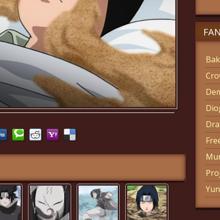
FA
Bak
Cro
Dem
Di
Dra
Fre
Mun
Pro
Yun