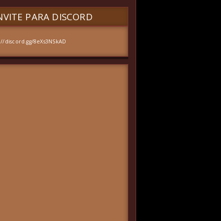
VITE PARA DISCORD
://discord.gg/8eXs3NSkAD