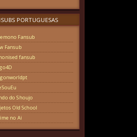
NSUBS PORTUGUESAS
emono Fansub
w Fansub
onised fansub
ogo4D
gonworldpt
eSouEu
do do Shoujo
jetos Old School
ime no Ai