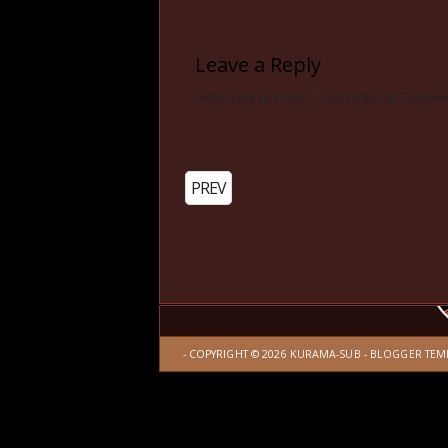
Leave a Reply
Subscribe to Posts
|
Subscribe to Comme
PREV
- COPYRIGHT ©
2026
KURAMA-SUB
-
BLOGGER TEM