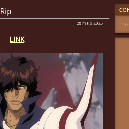
DRip
CON
20 maio 2025
https
LINK