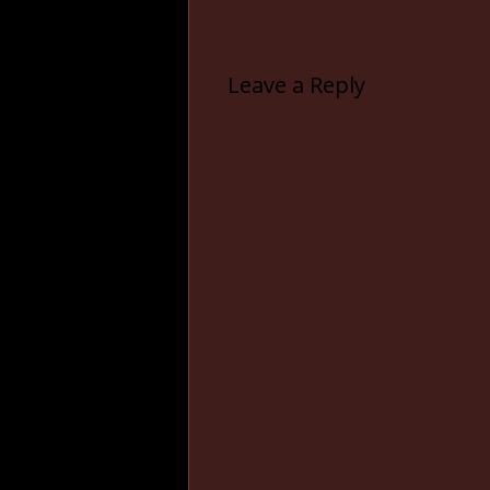
Leave a Reply