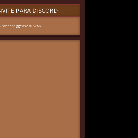
VITE PARA DISCORD
://discord.gg/8eXs3NSkAD