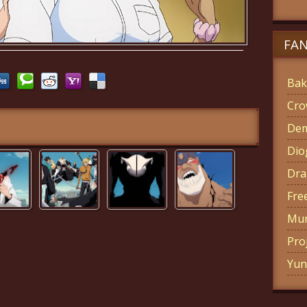
FA
Bak
Cro
Dem
Di
Dra
Fre
Mun
Pro
Yun