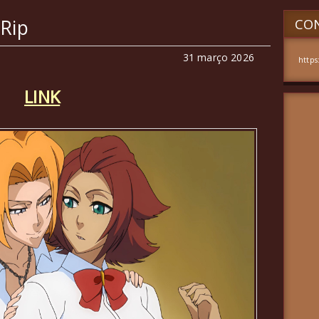
DRip
CON
31 março 2026
https
LINK