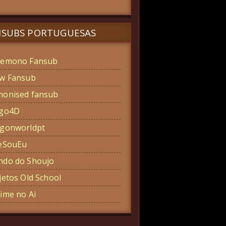
NSUBS PORTUGUESAS
emono Fansub
w Fansub
onised fansub
ogo4D
gonworldpt
eSouEu
do do Shoujo
jetos Old School
ime no Ai