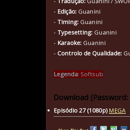
-
Tradução:
Guanini / SWO
-
Edição:
Guanini
-
Timing:
Guanini
-
Typesetting:
Guanini
-
Karaoke:
Guanini
-
Controlo de Qualidade:
Gu
Legenda
: Softsub
Download (Password:
Episódio 27 (1080p)
MEGA