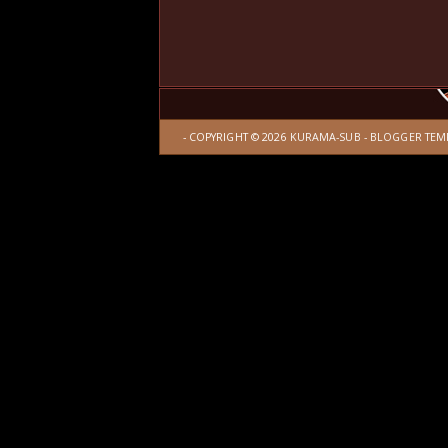
- COPYRIGHT ©
2026
KURAMA-SUB
-
BLOGGER TEM