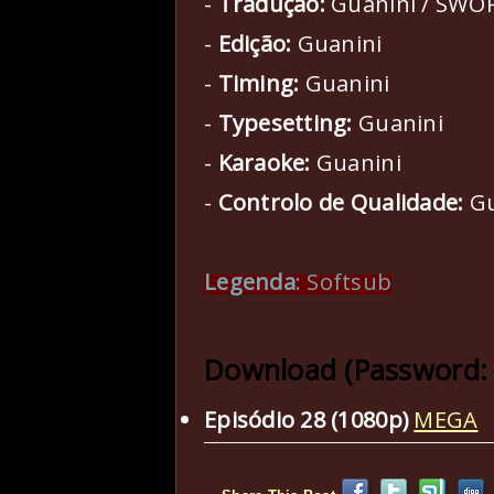
-
Tradução:
Guanini / SWO
-
Edição:
Guanini
-
Timing:
Guanini
-
Typesetting:
Guanini
-
Karaoke:
Guanini
-
Controlo de Qualidade:
Gu
Legenda
: Softsub
Download (Password:
Episódio 28 (1080p)
MEGA