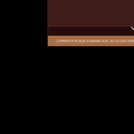
- COPYRIGHT ©
2026
KURAMA-SUB
-
BLOGGER TEM