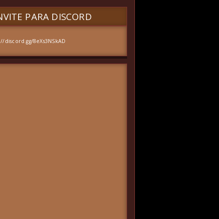
VITE PARA DISCORD
://discord.gg/8eXs3NSkAD