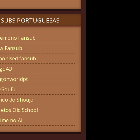
NSUBS PORTUGUESAS
emono Fansub
w Fansub
onised fansub
ogo4D
gonworldpt
eSouEu
do do Shoujo
jetos Old School
ime no Ai