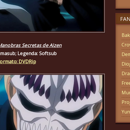
FA
Bak
Cro
 Manobras Secretas de Aizen
amasub; Legenda: Softsub
Dem
ormato: DVDRip
Di
Dra
Fre
Mun
Pro
Yun