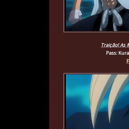
Traição! As
Pass: Kur
F