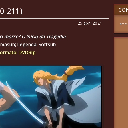
10-211)
CON
25 abril 2021
https
i morre? O Início da Tragédia
amasub; Legenda: Softsub
ormato: DVDRip