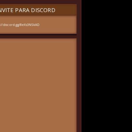
VITE PARA DISCORD
://discord.gg/8eXs3NSkAD