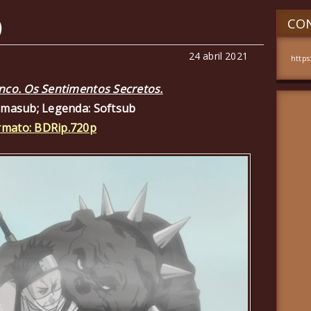
)
CON
24 abril 2021
https
nco. Os Sentimentos Secretos.
amasub; Legenda: Softsub
rmato: BDRip.720p