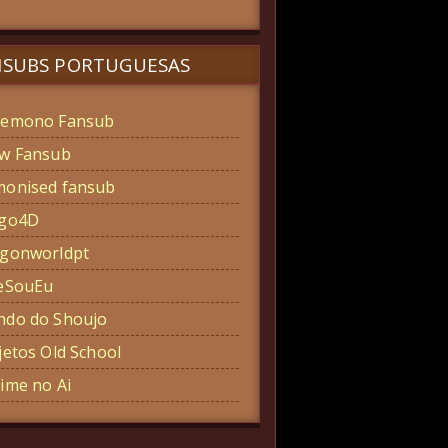
NSUBS PORTUGUESAS
emono Fansub
w Fansub
onised fansub
ogo4D
gonworldpt
eSouEu
do do Shoujo
jetos Old School
ime no Ai