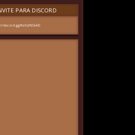
VITE PARA DISCORD
://discord.gg/8eXs3NSkAD