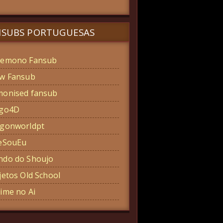
NSUBS PORTUGUESAS
emono Fansub
w Fansub
onised fansub
ogo4D
gonworldpt
eSouEu
do do Shoujo
jetos Old School
ime no Ai