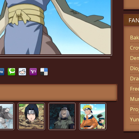
FA
Bak
Cro
Dem
Di
Dra
Fre
Mun
Pro
Yun